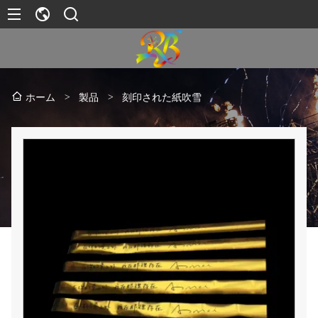
>
製品
>
刻印された紙吹雪
ホーム