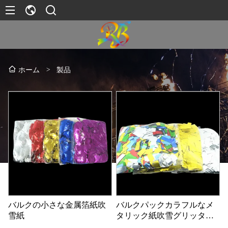
>
製品
ホーム
バルクの小さな金属箔紙吹
バルクパックカラフルなメ
雪紙
タリック紙吹雪グリッター
ペーパー